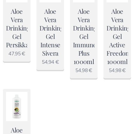
Aloe
Aloe
Aloe
Aloe
Vera
Vera
Vera
Vera
Drinking
Drinking
Drinking
Drinking
Gel
Gel
Gel
Gel
Persikka
Intense
Immune
Active
Sivera
Plus
Freedom
47,95
€
1000ml
1000ml
54,94
€
54,98
€
54,98
€
Aloe