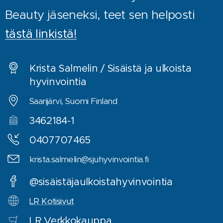
Beauty jäseneksi, teet sen helposti
tästä linkistä!
Krista Salmelin / Sisäistä ja ulkoista
hyvinvointia
Saarijärvi, Suomi Finland
3462184-1
0407707465
krista.salmelin@sjuhyvinvointia.fi
@sisäistäjaulkoistahyvinvointia
LR Kotisivut
LR
Verkkokauppa