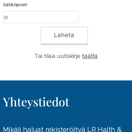
Sähköposti
Lähetä
Tai tilaa uutiskirje
täältä
Yhteystiedot
Mikäli haluat rekisteröityä LR Halth &