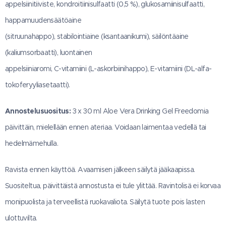
appelsiinitiiviste, kondroitiinisulfaatti (0,5 %), glukosamiinisulfaatti,
happamuudensäätöaine
(sitruunahappo), stabilointiaine (ksantaanikumi), säilöntäaine
(kaliumsorbaatti), luontainen
appelsiiniaromi, C-vitamiini (L-askorbiinihappo), E-vitamiini (DL-alfa-
tokoferyyliasetaatti).
Annostelusuositus:
3 x 30 ml Aloe Vera Drinking Gel Freedomia
päivittäin, mielellään ennen ateriaa. Voidaan laimentaa vedellä tai
hedelmämehulla.
Ravista ennen käyttöä. Avaamisen jälkeen säilytä jääkaapissa.
Suositeltua, päivittäistä annostusta ei tule ylittää. Ravintolisä ei korvaa
monipuolista ja terveellistä ruokavaliota. Säilytä tuote pois lasten
ulottuvilta.