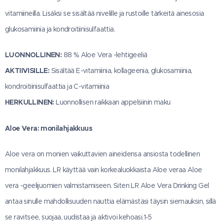
vitamiineilla. Lisäksi se sisältää nivelille ja rustoille tärkeitä ainesosia
glukosamiinia ja kondroitiinisulfaattia.
LUONNOLLINEN:
88 % Aloe Vera -lehtigeeliä
AKTIIVISILLE:
Sisältää E-vitamiinia, kollageenia, glukosamiinia,
kondroitiinisulfaattia ja C-vitamiinia
HERKULLINEN:
Luonnollisen raikkaan appelsiinin maku
Aloe Vera: monilahjakkuus
Aloe vera on monien vaikuttavien aineidensa ansiosta todellinen
monilahjakkuus. LR käyttää vain korkealuokkaista Aloe veraa Aloe
vera -geelijuomien valmistamiseen. Siten LR Aloe Vera Drinking Gel
antaa sinulle mahdollisuuden nauttia elämästäsi täysin siemauksin, sillä
se ravitsee, suojaa, uudistaa ja aktivoi kehoasi.1-5