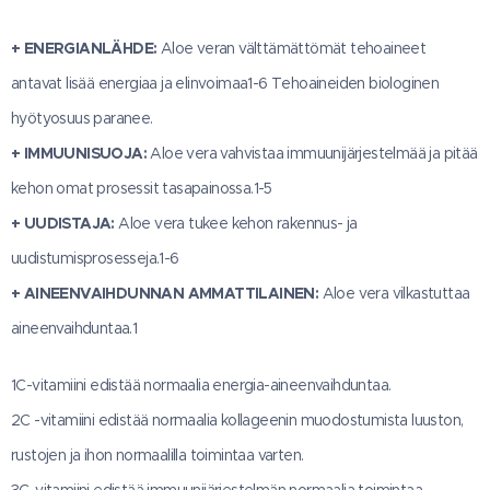
+ ENERGIANLÄHDE:
Aloe veran välttämättömät tehoaineet
antavat lisää energiaa ja elinvoimaa1-6 Tehoaineiden biologinen
hyötyosuus paranee.
+ IMMUUNISUOJA:
Aloe vera vahvistaa immuunijärjestelmää ja pitää
kehon omat prosessit tasapainossa.1-5
+ UUDISTAJA:
Aloe vera tukee kehon rakennus- ja
uudistumisprosesseja.1-6
+ AINEENVAIHDUNNAN AMMATTILAINEN:
Aloe vera vilkastuttaa
aineenvaihduntaa.1
1C-vitamiini edistää normaalia energia-aineenvaihduntaa.
2C -vitamiini edistää normaalia kollageenin muodostumista luuston,
rustojen ja ihon normaalilla toimintaa varten.
3C-vitamiini edistää immuunijärjestelmän normaalia toimintaa.