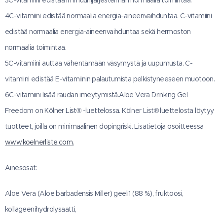
4C-vitamiini edistää normaalia energia-aineenvaihduntaa. C-vitamiini
edistää normaalia energia-aineenvaihduntaa sekä hermoston
normaalia toimintaa.
5C-vitamiini auttaa vähentämään väsymystä ja uupumusta. C-
vitamiini edistää E-vitamiinin palautumista pelkistyneeseen muotoon.
6C-vitamiini lisää raudan imeytymistä.Aloe Vera Drinking Gel
Freedom on Kölner List® -luettelossa. Kölner List® luettelosta löytyy
tuotteet, joilla on minimaalinen dopingriski. Lisätietoja osoitteessa
www.koelnerliste.com.
Ainesosat:
Aloe Vera (Aloe barbadensis Miller) geeli1 (88 %), fruktoosi,
kollageenihydrolysaatti,