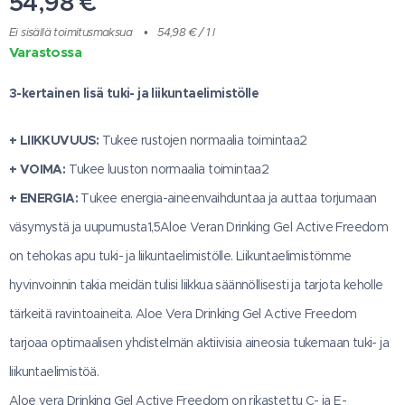
54,98
€
Ei sisällä toimitusmaksua
54,98 € / 1 l
Varastossa
3-kertainen lisä tuki- ja liikuntaelimistölle
+ LIIKKUVUUS:
Tukee rustojen normaalia toimintaa2
+ VOIMA:
Tukee luuston normaalia toimintaa2
+ ENERGIA:
Tukee energia-aineenvaihduntaa ja auttaa torjumaan
väsymystä ja uupumusta1,5Aloe Veran Drinking Gel Active Freedom
on tehokas apu tuki- ja liikuntaelimistölle. Liikuntaelimistömme
hyvinvoinnin takia meidän tulisi liikkua säännöllisesti ja tarjota keholle
tärkeitä ravintoaineita. Aloe Vera Drinking Gel Active Freedom
tarjoaa optimaalisen yhdistelmän aktiivisia aineosia tukemaan tuki- ja
liikuntaelimistöä.
Aloe vera Drinking Gel Active Freedom on rikastettu C- ja E-