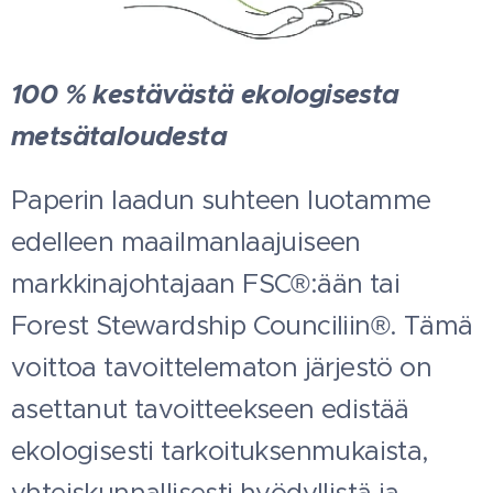
100 % kestävästä ekologisesta
metsätaloudesta
Paperin laadun suhteen luotamme
edelleen maailmanlaajuiseen
markkinajohtajaan FSC®:ään tai
Forest Stewardship Counciliin®. Tämä
voittoa tavoittelematon järjestö on
asettanut tavoitteekseen edistää
ekologisesti tarkoituksenmukaista,
yhteiskunnallisesti hyödyllistä ja