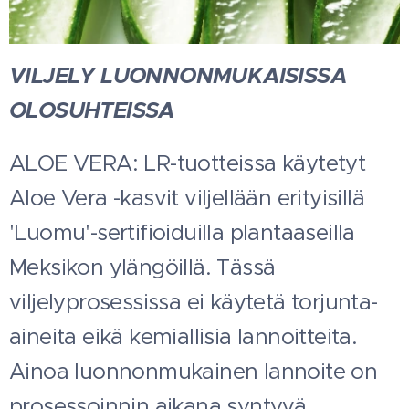
VILJELY LUONNONMUKAISISSA
OLOSUHTEISSA
ALOE VERA: LR-tuotteissa käytetyt
Aloe Vera -kasvit viljellään erityisillä
'Luomu'-sertifioiduilla plantaaseilla
Meksikon ylängöillä. Tässä
viljelyprosessissa ei käytetä torjunta-
aineita eikä kemiallisia lannoitteita.
Ainoa luonnonmukainen lannoite on
prosessoinnin aikana syntyvä