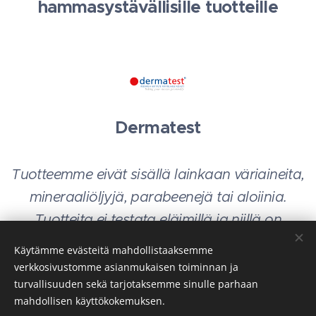
hammasystävällisille tuotteille
Dermatest
Tuotteemme eivät sisällä lainkaan väriaineita,
mineraaliöljyjä, parabeenejä tai aloiinia.
Tuotteita ei testata eläimillä ja niillä on
yhteensä yli 20 patenttia.
Käytämme evästeitä mahdollistaaksemme
verkkosivustomme asianmukaisen toiminnan ja
turvallisuuden sekä tarjotaksemme sinulle parhaan
mahdollisen käyttökokemuksen.