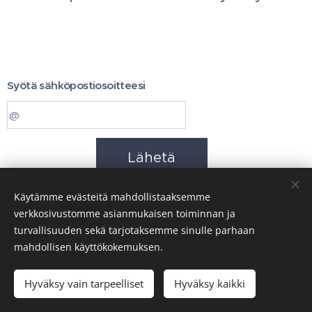
Syötä sähköpostiosoitteesi
Lähetä
Käytämme evästeitä mahdollistaaksemme
verkkosivustomme asianmukaisen toiminnan ja
turvallisuuden sekä tarjotaksemme sinulle parhaan
mahdollisen käyttökokemuksen.
Kuvat - LR HEALTH & BEAUTY SYSTEMS Oy
Hyväksy vain tarpeelliset
Hyväksy kaikki
Evästeet