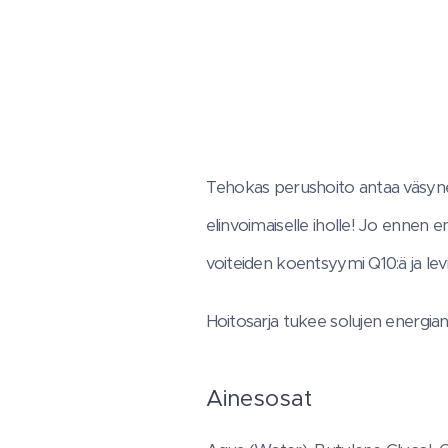
Tehokas perushoito antaa väsyneell
elinvoimaiselle iholle! Jo ennen
voiteiden koentsyymi Q10:ä ja levi
Hoitosarja tukee solujen energiansa
Ainesosat