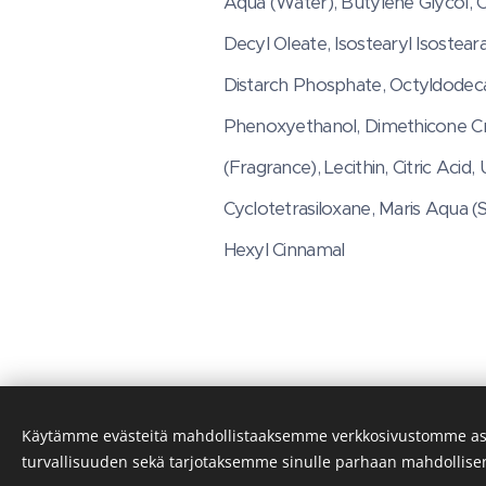
Aqua (Water), Butylene Glycol, C
Decyl Oleate, Isostearyl Isostea
Distarch Phosphate, Octyldodeca
Phenoxyethanol, Dimethicone Cro
(Fragrance), Lecithin, Citric Aci
Cyclotetrasiloxane, Maris Aqua (S
Hexyl Cinnamal
Käytämme evästeitä mahdollistaaksemme verkkosivustomme as
turvallisuuden sekä tarjotaksemme sinulle parhaan mahdollis