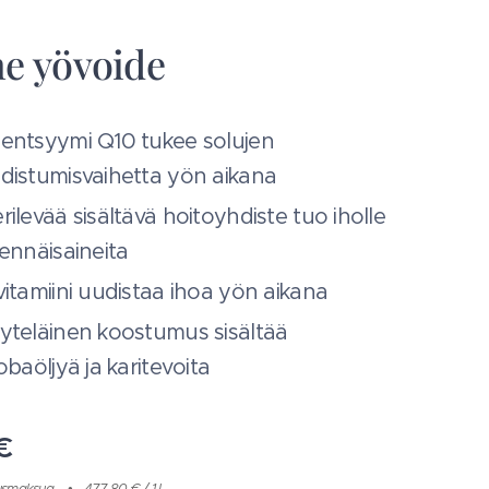
e yövoide
entsyymi Q10 tukee solujen
distumisvaihetta yön aikana
rilevää sisältävä hoitoyhdiste tuo iholle
vennäisaineita
vitamiini uudistaa ihoa yön aikana
yteläinen koostumus sisältää
jobaöljyä ja karitevoita
€
itusmaksua
477,80 € / 1 l