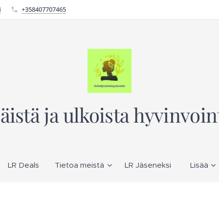
i
+358407707465
säistä ja ulkoista hyvinvoin
LR Deals
Tietoa meistä
LR Jäseneksi
Lisää