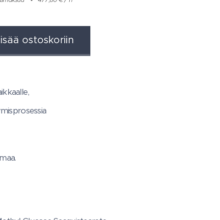
isää ostoskoriin
ikkaalle,
ymisprosessia
imaa.