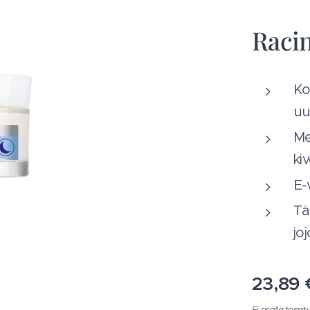
Racin
Ko
uu
Me
ki
E-
Tä
jo
23,89
Ei sisällä toim