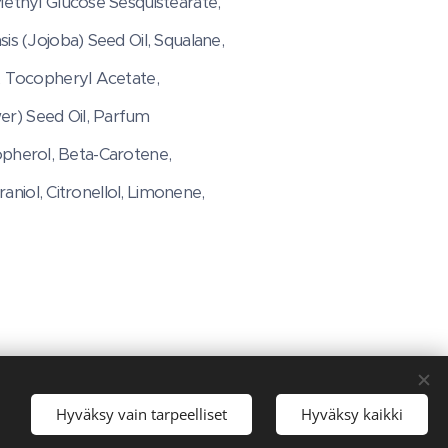
Methyl Glucose Sesquistearate,
is (Jojoba) Seed Oil, Squalane,
, Tocopheryl Acetate,
er) Seed Oil, Parfum
copherol, Beta-Carotene,
aniol, Citronellol, Limonene,
Hyväksy vain tarpeelliset
Hyväksy kaikki