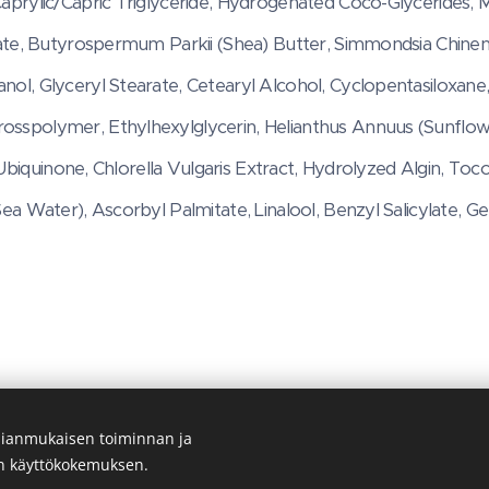
aprylic/Capric Triglyceride, Hydrogenated Coco-Glycerides, 
rate, Butyrospermum Parkii (Shea) Butter, Simmondsia Chinens
nol, Glyceryl Stearate, Cetearyl Alcohol, Cyclopentasiloxane
sspolymer, Ethylhexylglycerin, Helianthus Annuus (Sunflow
d, Ubiquinone, Chlorella Vulgaris Extract, Hydrolyzed Algin, To
ea Water), Ascorbyl Palmitate, Linalool, Benzyl Salicylate, Ger
ianmukaisen toiminnan ja
Kuvat - LR HEALTH & BEAUTY SYSTEMS Oy
en käyttökokemuksen.
Evästeet