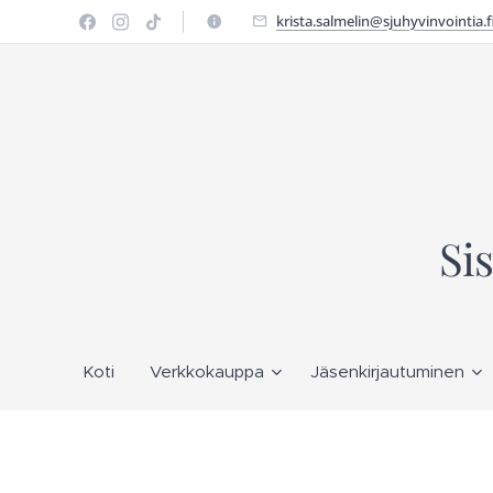
krista.salmelin@sjuhyvinvointia.f
Si
Koti
Verkkokauppa
Jäsenkirjautuminen