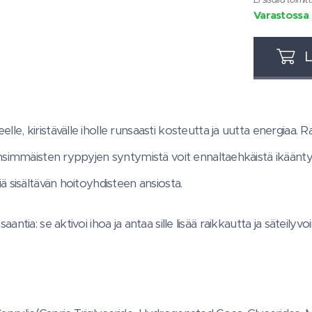
Varastossa
L
e, kiristävälle iholle runsaasti kosteutta ja uutta energiaa. Ra
 ensimmäisten ryppyjen syntymistä voit ennaltaehkäistä ikäänt
ä sisältävän hoitoyhdisteen ansiosta.
antia: se aktivoi ihoa ja antaa sille lisää raikkautta ja säteilyvo