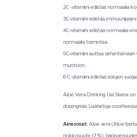
2C -vitamiini edistää normaalia k
3C-vitamiini edistää immuunijärje
4C-vitamiini edistää normaalia e
normaalia toimintaa.
5C-vitamiini auttaa vähentämään 
muotoon.
6 C-vitamiini edistää solujen suoj
Aloe Vera Drinking Gel Sivera on K
dopingriski. Lisätietoja osoitteess
Ainesosat:
Aloe vera (Aloe barbad
nokkosuute (2 %), happamuudensä