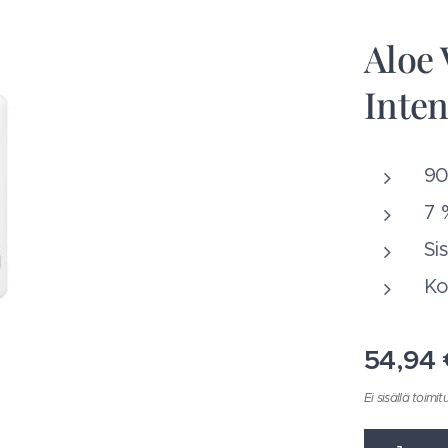
Aloe 
Inten
90
7 
Si
Ko
54,94
Ei sisällä toim