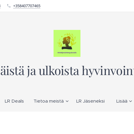
i
+358407707465
säistä ja ulkoista hyvinvoin
LR Deals
Tietoa meistä
LR Jäseneksi
Lisää