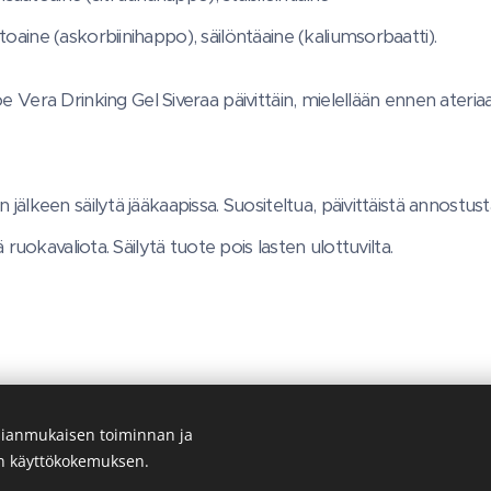
aine (askorbiinihappo), säilöntäaine (kaliumsorbaatti).
 Vera Drinking Gel Siveraa päivittäin, mielellään ennen ateriaa
lkeen säilytä jääkaapissa. Suositeltua, päivittäistä annostusta e
 ruokavaliota. Säilytä tuote pois lasten ulottuvilta.
ianmukaisen toiminnan ja
Kuvat - LR HEALTH & BEAUTY SYSTEMS Oy
en käyttökokemuksen.
Evästeet