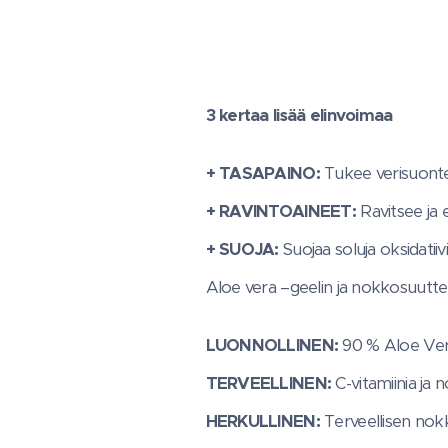
3 kertaa lisää elinvoimaa
+ TASAPAINO:
Tukee verisuonte
+ RAVINTOAINEET:
Ravitsee ja 
+ SUOJA:
Suojaa soluja oksidatiiv
Aloe vera –geelin ja nokkosuutte
LUONNOLLINEN:
90 % Aloe Vera
TERVEELLINEN:
C-vitamiinia ja
HERKULLINEN:
Terveellisen no