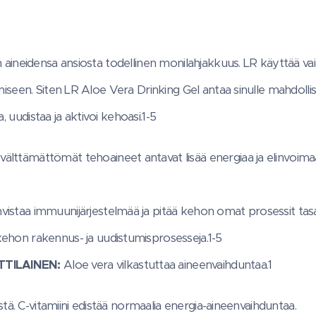
 aineidensa ansiosta todellinen monilahjakkuus. LR käyttää va
iseen. Siten LR Aloe Vera Drinking Gel antaa sinulle mahdolli
a, uudistaa ja aktivoi kehoasi.1-5
välttämättömät tehoaineet antavat lisää energiaa ja elinvoim
vistaa immuunijärjestelmää ja pitää kehon omat prosessit tas
ehon rakennus- ja uudistumisprosesseja.1-5
TILAINEN:
Aloe vera vilkastuttaa aineenvaihduntaa.1
stä. C-vitamiini edistää normaalia energia-aineenvaihduntaa.