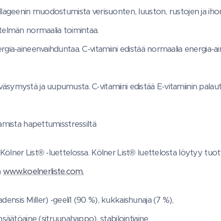
ollageenin muodostumista verisuonten, luuston, rustojen ja ihon
stelmän normaalia toimintaa.
nergia-aineenvaihduntaa. C-vitamiini edistää normaalia energi
väsymystä ja uupumusta. C-vitamiini edistää E-vitamiinin pala
aamista hapettumisstressiltä
ölner List® -luettelossa. Kölner List® luettelosta löytyy tuott
a
www.koelnerliste.com.
ensis Miller) -geeli1 (90 %), kukkaishunaja (7 %),
ätöaine (sitruunahappo), stabilointiaine