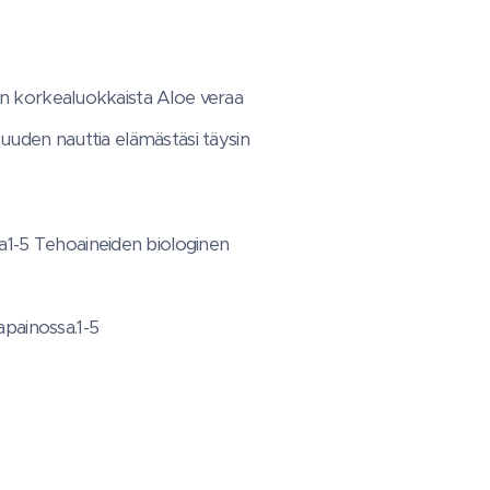
in korkealuokkaista Aloe veraa
suuden nauttia elämästäsi täysin
aa1-5 Tehoaineiden biologinen
apainossa.1-5