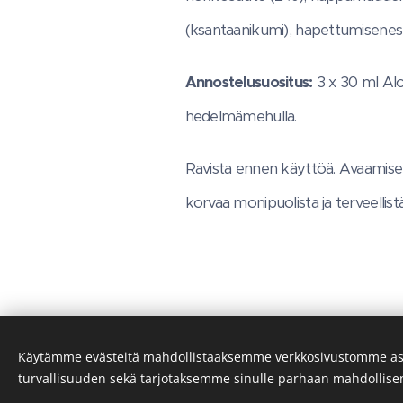
(ksantaanikumi), hapettumisenesto
Annostelusuositus:
3 x 30 ml Aloe
hedelmämehulla.
Ravista ennen käyttöä. Avaamisen jä
korvaa monipuolista ja terveellistä
Käytämme evästeitä mahdollistaaksemme verkkosivustomme as
turvallisuuden sekä tarjotaksemme sinulle parhaan mahdollis