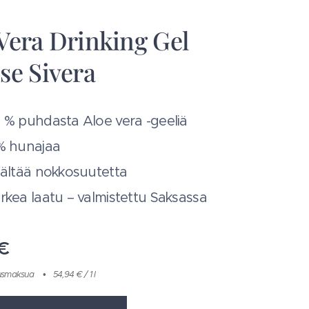
Vera Drinking Gel
se Sivera
 % puhdasta Aloe vera -geeliä
% hunajaa
sältää nokkosuutetta
rkea laatu – valmistettu Saksassa
€
itusmaksua
54,94 € / 1 l