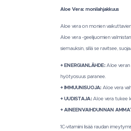
Aloe Vera: monilahjakkuus
Aloe vera on monien vaikuttavien
Aloe vera -geelijuomien valmistam
siemauksin, sillä se ravitsee, suoja
+ ENERGIANLÄHDE:
Aloe veran 
hyötyosuus paranee.
+ IMMUUNISUOJA:
Aloe vera vah
+ UUDISTAJA:
Aloe vera tukee k
+ AINEENVAIHDUNNAN AMMAT
1C-vitamiini lisää raudan imeytymi