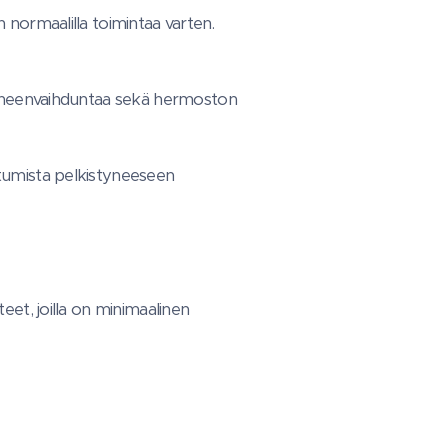
 normaalilla toimintaa varten.
a-aineenvaihduntaa sekä hermoston
utumista pelkistyneeseen
eet, joilla on minimaalinen