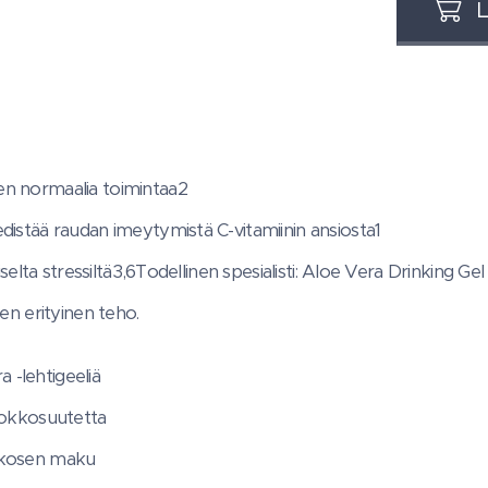
L
n normaalia toimintaa2
edistää raudan imeytymistä C-vitamiinin ansiosta1
iselta stressiltä3,6Todellinen spesialisti: Aloe Vera Drinking Ge
en erityinen teho.
 -lehtigeeliä
 nokkosuutetta
kkosen maku