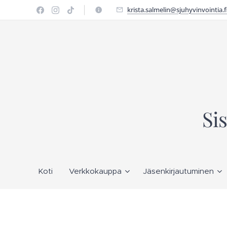
krista.salmelin@sjuhyvinvointia.f
Si
Koti
Verkkokauppa
Jäsenkirjautuminen