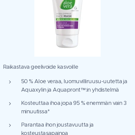
Raikastava geelivoide kasvoille
50 % Aloe veraa, luomuvilliruusu-uutetta ja
Aquaxylin ja Aquapront™:in yhdistelmä
Kosteuttaa ihoa jopa 95 % enemmän vain 3
minuutissa*
Parantaa ihon joustavuutta ja
kosteustasapainoa