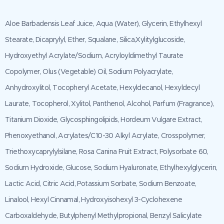
Aloe Barbadensis Leaf Juice, Aqua (Water), Glycerin, Ethylhexyl
Stearate, Dicaprylyl, Ether, Squalane, Silica,Xylitylglucoside,
Hydroxyethyl Acrylate/Sodium, Acryloyldimethyl Taurate
Copolymer, Olus (Vegetable) Oil, Sodium Polyacrylate,
Anhydroxylitol, Tocopheryl Acetate, Hexyldecanol, Hexyldecyl
Laurate, Tocopherol, Xylitol, Panthenol, Alcohol, Parfum (Fragrance),
Titanium Dioxide, Glycosphingolipids, Hordeum Vulgare Extract,
Phenoxyethanol, Acrylates/C10-30 Alkyl Acrylate, Crosspolymer,
Triethoxycaprylylsilane, Rosa Canina Fruit Extract, Polysorbate 60,
Sodium Hydroxide, Glucose, Sodium Hyaluronate, Ethylhexylglycerin,
Lactic Acid, Citric Acid, Potassium Sorbate, Sodium Benzoate,
Linalool, Hexyl Cinnamal, Hydroxyisohexyl 3-Cyclohexene
Carboxaldehyde, Butylphenyl Methylpropional, Benzyl Salicylate