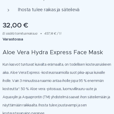
Ihosta tulee raikas ja säteilevä
32,00
€
Ei sisällä toimitusmaksua
457,14 € / 1 l
Varastossa
Aloe Vera Hydra Express Face Mask
Kun kasvot tuntuvat kuivalta erämaalta, on todellisen kosteusruiskeen
aika. Aloe Vera Express -kosteusnaamiolla suot pika-apua kuivalle
iholle. Vain 3 minuutissa naamio antaa iholle jopa 95 % enemmän
kosteutta*. 50 % Aloe vera -pitoisuus, luomuvilliruuru-uute ja
Aquaxylin ja Aquaprontin (TM) yhdistelmä saavat ihon säteilemään ja
näyttämään raikkaalta. Ihosta tulee joustavampi ja sen
kosteustasapaino paranee.