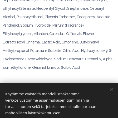
Ethylhexyl Stearate, Neopentyl Glycol Diheptanoate, Cetearyl
Alcohol, Phenoxyethanol, Glycerin,Carbomer, Tocopheryl Acetate,
Panthenol, Sodium Hydroxide, Parfum (Fragrance),
Ethylhexylglycerin, Allantoin, Calendula Officinalis Flower
Extract,Hexyl Cinnamal, Lactic Acid, Limonene, Butylphenyl
Methylpropional, Potassium Sorbate, Citric Acid, Hydroxyisohexyl 3-
Cyclohexene Carboxaldehyde, Sodium Benzoate, Citronellol, Alpha-
Isomethyl Ionone, Geraniol, Linalool, Sorbic Acid
Käytämme evästeitä mahdollistaaksemme
Kuvat - LR HEALTH & BEAUTY SYSTEMS Oy
verkkosivustomme asianmukaisen toiminnan ja
Evästeet
turvallisuuden sekä tarjotaksemme sinulle parhaan
mahdollisen käyttökokemuksen.