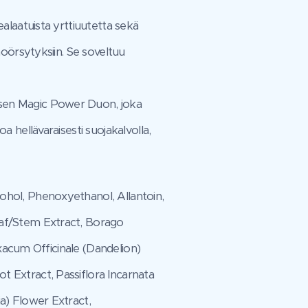
alaatuista yrttiuutetta sekä
hoörsytyksiin. Se soveltuu
isen Magic Power Duon, joka
 hellävaraisesti suojakalvolla,
ohol, Phenoxyethanol, Allantoin,
eaf/Stem Extract, Borago
axacum Officinale (Dandelion)
t Extract, Passiflora Incarnata
a) Flower Extract,