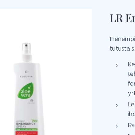
LR E
Pienempi
tutusta s
Ke
te
fe
yr
Le
iho
Ra