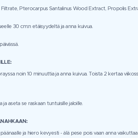
ltrate, Pterocarpus Santalinus Wood Extract, Propolis Extrac
ueelle 30 cm:n etäisyydeltä ja anna kuivua.
päivässä.
ILLE:
ayssa noin 10 minuuttia ja anna kuivua. Toista 2 kertaa viikoss
a aseta se raskaan tuntuisille jaloille.
ÄNAHKAAN:
päänaalle ja hiero kevyesti - älä pese pois vaan anna vaikuttaa