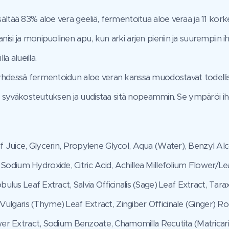
ältää 83% aloe vera geeliä, fermentoitua aloe veraa ja 11 korke
isi ja monipuolinen apu, kun arki arjen pieniin ja suurempiin i
la alueilla.
 yhdessä fermentoidun aloe veran kanssa muodostavat todell
en syväkosteutuksen ja uudistaa sitä nopeammin. Se ympäröi ihoa
 Juice, Glycerin, Propylene Glycol, Aqua (Water), Benzyl Alc
odium Hydroxide, Citric Acid, Achillea Millefolium Flower/L
obulus Leaf Extract, Salvia Officinalis (Sage) Leaf Extract, Tar
garis (Thyme) Leaf Extract, Zingiber Officinale (Ginger) Roo
ower Extract, Sodium Benzoate, Chamomilla Recutita (Matricari