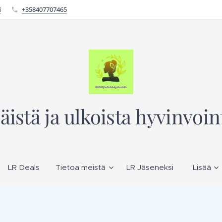
i
+358407707465
säistä ja ulkoista hyvinvoin
LR Deals
Tietoa meistä
LR Jäseneksi
Lisää