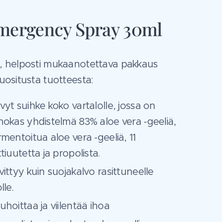
mergency Spray 30ml
, helposti mukaanotettava pakkaus
uositusta tuotteesta:
vyt suihke koko vartalolle, jossa on
hokas yhdistelmä 83% aloe vera -geeliä,
rmentoitua aloe vera -geeliä, 11
ttiuutetta ja propolista.
vittyy kuin suojakalvo rasittuneelle
lle.
uhoittaa ja viilentää ihoa