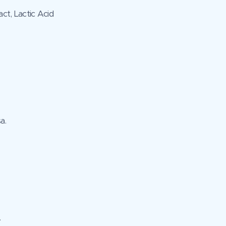
t, Lactic Acid
a.
.