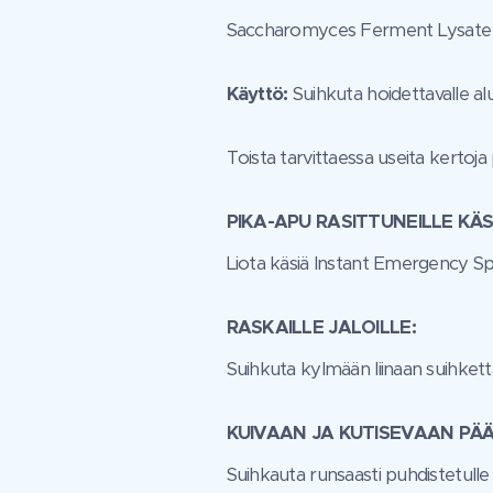
Saccharomyces Ferment Lysate Fi
Käyttö:
Suihkuta hoidettavalle al
Toista tarvittaessa useita kertoja 
PIKA-APU RASITTUNEILLE KÄS
Liota käsiä Instant Emergency Spr
RASKAILLE JALOILLE:
Suihkuta kylmään liinaan suihketta j
KUIVAAN JA KUTISEVAAN PÄ
Suihkauta runsaasti puhdistetulle 