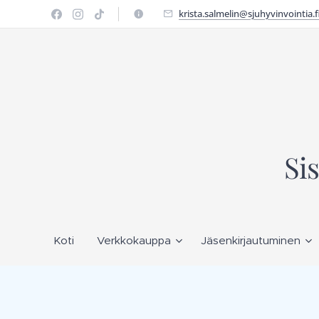
krista.salmelin@sjuhyvinvointia.f
Si
Koti
Verkkokauppa
Jäsenkirjautuminen