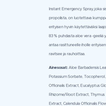
Instant Emergency Spray, joka sis
propolista, on luotettava kumppan
erityisen hyvin käytettäväksi laajoil
83 % puhdasta aloe vera -geeliä
antaa rasittuneelle iholle erityis
ravitsee ja rauhoittaa.
Ainesosat:
Aloe Barbadensis Leaf
Potassium Sorbate, Tocopherol, S
Officinalis Extract, Eucalyptus Gl
Rhizome/Root Extract, Thymus Vul
Extract, Calendula Officinalis Fl