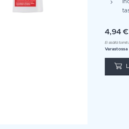
Ih
ta
4,94
€
Ei sisällä toim
Varastossa
L