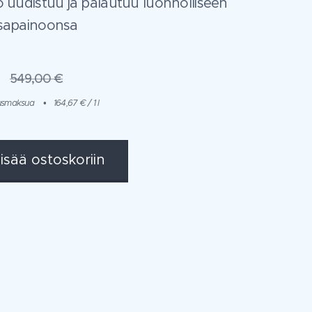
o uudistuu ja palautuu luonnolliseen
sapainoonsa
549,00
€
itusmaksua
164,67 € / 1 l
isää ostoskoriin