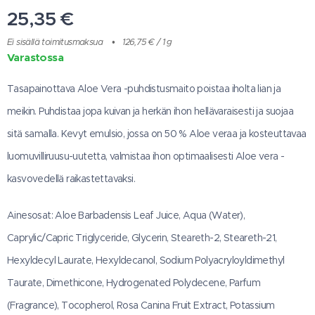
25,35
€
Ei sisällä toimitusmaksua
126,75 € / 1 g
Varastossa
Tasapainottava Aloe Vera -puhdistusmaito poistaa iholta lian ja
meikin. Puhdistaa jopa kuivan ja herkän ihon hellävaraisesti ja suojaa
sitä samalla. Kevyt emulsio, jossa on 50 % Aloe veraa ja kosteuttavaa
luomuvilliruusu-uutetta, valmistaa ihon optimaalisesti Aloe vera -
kasvovedellä raikastettavaksi.
Ainesosat: Aloe Barbadensis Leaf Juice, Aqua (Water),
Caprylic/Capric Triglyceride, Glycerin, Steareth-2, Steareth-21,
Hexyldecyl Laurate, Hexyldecanol, Sodium Polyacryloyldimethyl
Taurate, Dimethicone, Hydrogenated Polydecene, Parfum
(Fragrance), Tocopherol, Rosa Canina Fruit Extract, Potassium