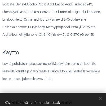
Sorbate, Benzyl Alcohol, Citric Acid, Lactic Acid, Trideceth-10,
Phenoxyethanol, Sodium, Benzoate, Citronellol, Eugenol, Limonene,
Linalool, Hexyl Cinnamal, Hydroxyisohexyl 3-Cyclohexene
Carboxaldehyde, Butylphenyl Methylpropional, Benzyl Salicylate,
Alpha-Isomethyl Ionone, CI 19140 (Yellow 5), CI 61570 (Green 5)
Käyttö
Levitä puhdistusmaitoa sormenpäillä päivittäin aamuisin kosteille
kasvoille, kaulalle ja dekolteelle. Huuhtele lopuksi haalealla vedellä ja
kosteuta sen jälkeen kasvovedellä.
Käytämme evästeitä mahdollistaaksemme
Kuvat - LR HEALTH & BEAUTY SYSTEMS Oy