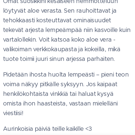
Omat suosikkini kesäiseen hemmotteluun
löytyvät aloe verasta. Sen rauhoittavat ja
tehokkaasti kosteuttavat ominaisuudet
tekevät arjesta lempeämpää niin kasvoille kuin
vartalollekin. Voit katsoa koko aloe vera -
valikoiman verkkokaupasta ja kokeilla, mikä
tuote toimii juuri sinun arjessa parhaiten.
Pidetään ihosta huolta lempeästi – pieni teon
voima näkyy pitkälle syksyyn. Jos kaipaat
henkilökohtaista vinkkiä tai haluat kysyä
omista ihon haasteista, vastaan mielelläni
viestiisi!
Aurinkoisia päiviä teille kaikille <3