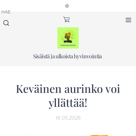
HAE
Sisäistä ja ulkoista hyvinvointia
Keväinen aurinko voi
yllättää!
16.05.2026