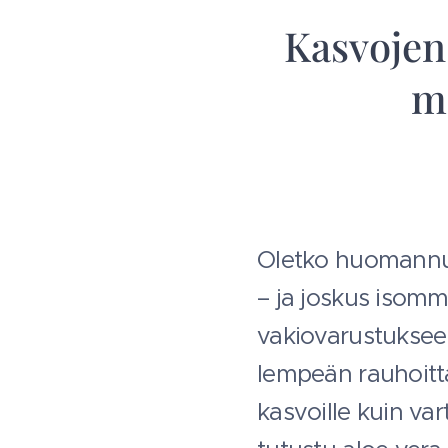
Kasvojen 
mo
Oletko huomannut
– ja joskus isom
vakiovarustuksee
lempeän rauhoitta
kasvoille kuin var