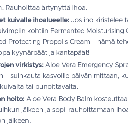
n. Rauhoittaa ärtynyttä ihoa.
t kuivalle ihoalueelle:
Jos iho kiristelee t
kuivimpiin kohtiin Fermented Moisturising
ed Protecting Propolis Cream – nämä teh
jopa kyynärpäät ja kantapäät!
jen virkistys:
Aloe Vera Emergency Spra
n – suihkauta kasvoille päivän mittaan, k
kuivalta tai punoittavalta.
n hoito:
Aloe Vera Body Balm kosteuttaa 
suihkun jälkeen ja sopii rauhoittamaan ih
n jälkeen.