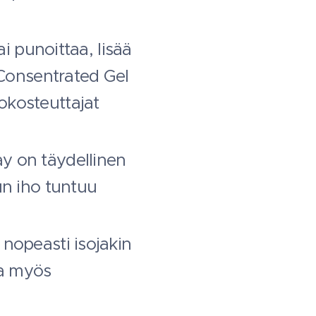
ai punoittaa, lisää
 Consentrated Gel
okosteuttajat
y on täydellinen
un iho tuntuu
nopeasti isojakin
oa myös