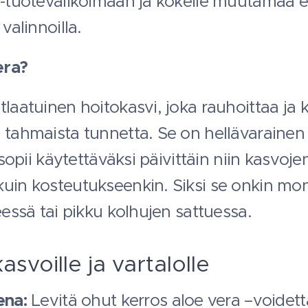
 -tuotevalikoimaan ja kokeile muutamaa eri
valinnoilla.
era?
tlaatuinen hoitokasvi, joka rauhoittaa ja 
 tahmaista tunnetta. Se on hellävarainen
a sopii käytettäväksi päivittäin niin kasvo
kuin kosteutukseenkin. Siksi se onkin mo
eessä tai pikku kolhujen sattuessa.
kasvoille ja vartalolle
ena:
Levitä ohut kerros aloe vera –voidetta