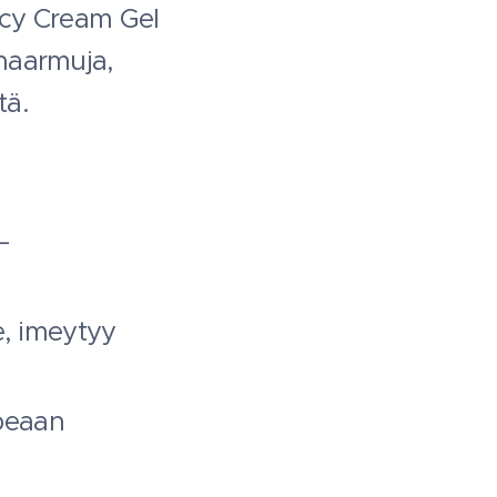
cy Cream Gel
naarmuja,
tä.
–
e, imeytyy
peaan