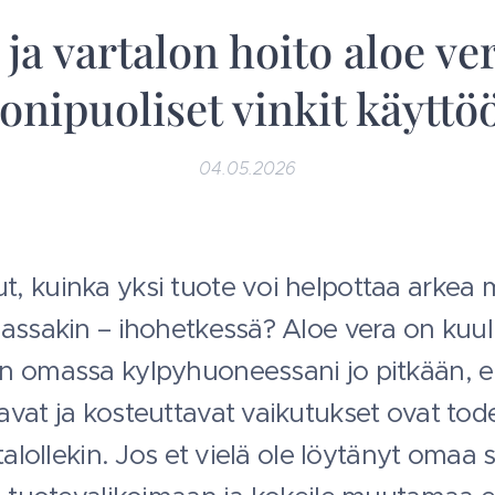
ja vartalon hoito aloe ver
nipuoliset vinkit käyttö
04.05.2026
, kuinka yksi tuote voi helpottaa arkea
massakin – ihohetkessä? Aloe vera on kuu
n omassa kylpyhuoneessani jo pitkään, ei
vat ja kosteuttavat vaikutukset ovat tode
talollekin. Jos et vielä ole löytänyt omaa s