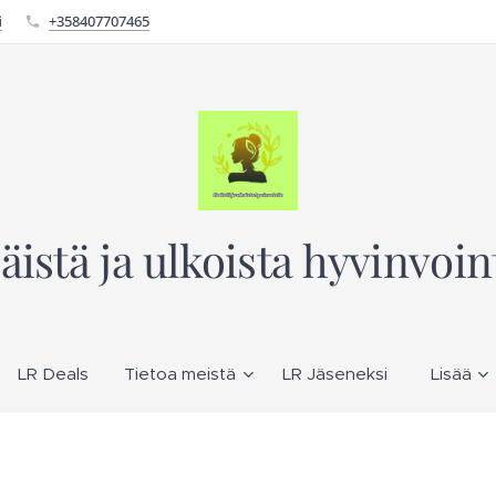
i
+358407707465
säistä ja ulkoista hyvinvoin
LR Deals
Tietoa meistä
LR Jäseneksi
Lisää