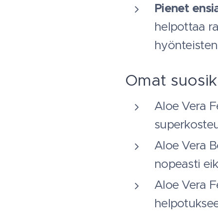
Pienet ensi
helpottaa r
hyönteisten 
Omat suosik
Aloe Vera F
superkosteut
Aloe Vera B
nopeasti ei
Aloe Vera 
helpotukseen