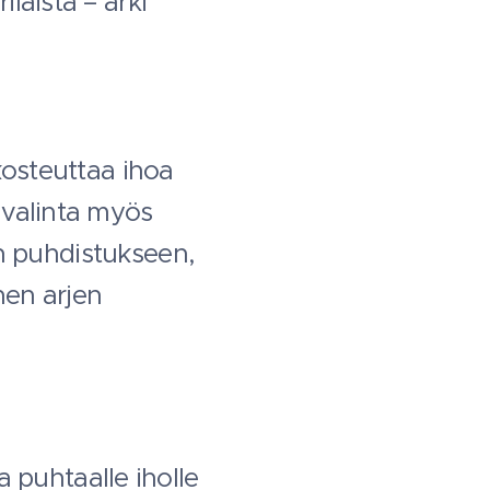
laista – arki
kosteuttaa ihoa
 valinta myös
jen puhdistukseen,
nen arjen
 puhtaalle iholle