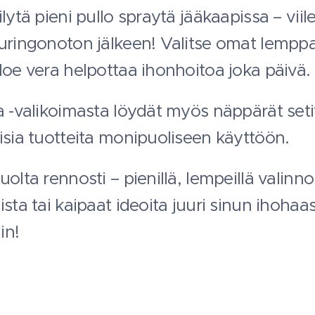
lytä pieni pullo spraytä jääkaapissa – vii
uringonoton jälkeen! Valitse omat lemppa
loe vera helpottaa ihonhoitoa joka päivä.
a -valikoimasta löydät myös näppärät setit,
isia tuotteita monipuoliseen käyttöön.
olta rennosti – pienillä, lempeillä valinno
sta tai kaipaat ideoita juuri sinun ihohaas
in!