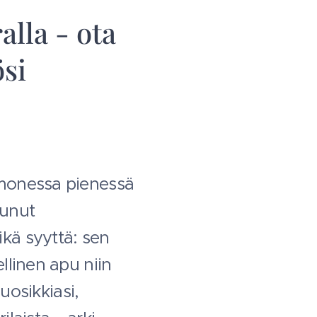
alla - ota
ösi
 monessa pienessä
lunut
kä syyttä: sen
llinen apu niin
uosikkiasi,