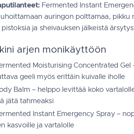
aputilanteet:
Fermented Instant Emergen
auhoittamaan auringon polttamaa, pikku 
pistoksia ja sheivauksen jälkeistä ärsytys
kini arjen monikäyttöön
ermented Moisturising Concentrated Gel 
tava geeli myös erittäin kuivalle iholle
ody Balm – helppo levittää koko vartaloll
kä jätä tahmeaksi
Fermented Instant Emergency Spray – no
 kasvoille ja vartalolle