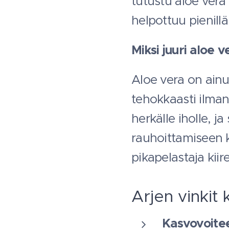
tutustu aloe vera
helpottuu pienillä 
Miksi juuri aloe v
Aloe vera on ainu
tehokkaasti ilman
herkälle iholle, j
rauhoittamiseen 
pikapelastaja kiir
Arjen vinkit 
Kasvovoite