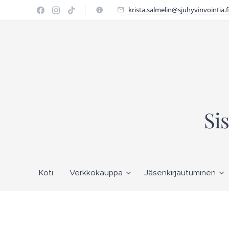
krista.salmelin@sjuhyvinvointia.f
Si
Koti
Verkkokauppa
Jäsenkirjautuminen