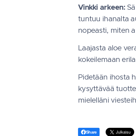
Vinkki arkeen:
Säi
tuntuu ihanalta a
nopeasti, miten a
Laajasta aloe ver
kokeilemaan erila
Pidetään ihosta hu
kysyttävää tuottei
mielelläni viesteih
Share