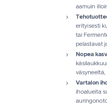
aamuin illoi
Tehotuottee
erityisesti 
tai Ferment
pelastavat 
Nopea kasvo
käsilaukkuu
väsyneeltä, 
Vartalon iho
ihoalueita 
auringonoto