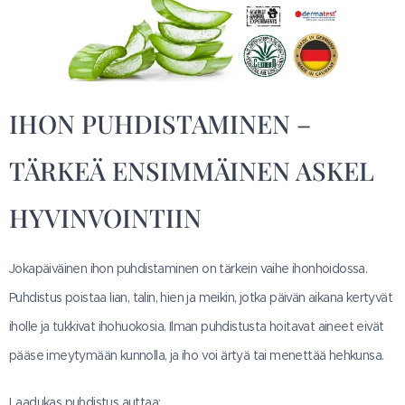
IHON PUHDISTAMINEN –
TÄRKEÄ ENSIMMÄINEN ASKEL
HYVINVOINTIIN
Jokapäiväinen ihon puhdistaminen on tärkein vaihe ihonhoidossa.
Puhdistus poistaa lian, talin, hien ja meikin, jotka päivän aikana kertyvät
iholle ja tukkivat ihohuokosia. Ilman puhdistusta hoitavat aineet eivät
pääse imeytymään kunnolla, ja iho voi ärtyä tai menettää hehkunsa.
Laadukas puhdistus auttaa: