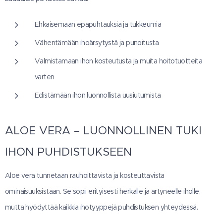
Ehkäisemään epäpuhtauksia ja tukkeumia
Vähentämään ihoärsytystä ja punoitusta
Valmistamaan ihon kosteutusta ja muita hoitotuotteita
varten
Edistämään ihon luonnollista uusiutumista
ALOE VERA – LUONNOLLINEN TUKI
IHON PUHDISTUKSEEN
Aloe vera tunnetaan rauhoittavista ja kosteuttavista
ominaisuuksistaan. Se sopii erityisesti herkälle ja ärtyneelle iholle,
mutta hyödyttää kaikkia ihotyyppejä puhdistuksen yhteydessä.