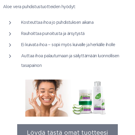
Aloe vera puhdistustuotteiden hyödyt:
Kosteuttaa ihoa jo puhdistuksen aikana
Rauhoittaa punoitusta ja ärsytystä
Ei kuivata ihoa – sopii myös kuivalle ja herkälle iholle
Auttaa ihoa palautumaan ja säilyttämään luonnollisen
tasapainon
Löydä tästä omat tuotteesi