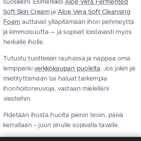
suosikkini. Esimerkiksi
Aloe Vera Fermented
Soft Skin Cream
ja
Aloe Vera Soft Cleansing
Foam
auttavat ylläpitämään ihon pehmeyttä
ja kimmoisuutta — ja sopivat loistavasti myös
herkälle iholle.
Tutustu tuotteisiin rauhassa ja nappaa oma
lempparisi
verkkokaupan puolelta
. Jos jokin jäi
mietityttämään tai haluat tarkempia
ihonhoitoneuvoja, vastaan mielelläni
viesteihin.
Pidetään ihosta huolta pienin teoin, päivä
kerrallaan – juuri sinulle sopivalla tavalla. 🌸